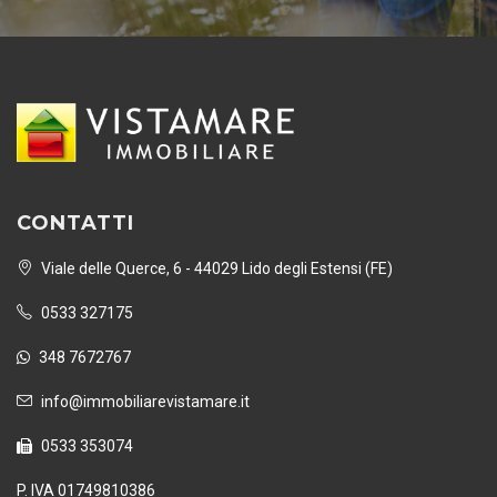
CONTATTI
Viale delle Querce, 6 - 44029 Lido degli Estensi (FE)
0533 327175
348 7672767
info@immobiliarevistamare.it
0533 353074
P. IVA 01749810386