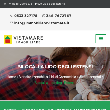
V. delle Querce, 6 - 44029 Lido degli Estensi
0533 327175
348 7672767
info@immobiliarevistamare.it
BILOCALI A LIDO DEGLI ESTENSI
Home
/
Vendite immobili ai Lidi di Comacchio
/
Appartamenti
/
Bilocali a Lido degli Estensi