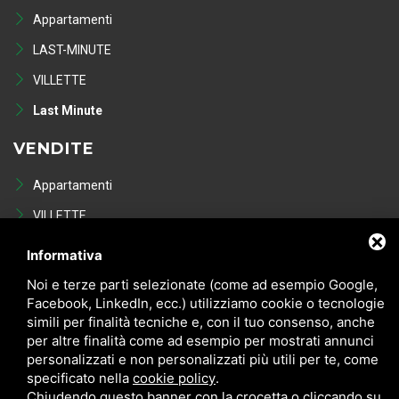
Appartamenti
LAST-MINUTE
VILLETTE
Last Minute
VENDITE
Appartamenti
VILLETTE
NEGOZI
Informativa
POSTI AUTO - GARAGE
Noi e terze parti selezionate (come ad esempio Google,
Facebook, LinkedIn, ecc.) utilizziamo cookie o tecnologie
Occasioni in vendita
simili per finalità tecniche e, con il tuo consenso, anche
per altre finalità come ad esempio per mostrati annunci
personalizzati e non personalizzati più utili per te, come
specificato nella
cookie policy
.
Chiudendo questo banner con la crocetta o cliccando su