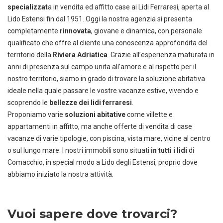
specializzat
a in vendita ed affitto case ai Lidi Ferraresi, aperta al
Lido Estensi fin dal 1951. Oggi la nostra agenzia si presenta
completamente
rinnovata
, giovane e dinamica, con personale
qualificato che offre al cliente una conoscenza approfondita del
territorio della
Riviera Adriatica
. Grazie all’esperienza maturata in
anni di presenza sul campo unita all’amore e al rispetto per il
nostro territorio, siamo in grado di trovare la soluzione abitativa
ideale nella quale passare le vostre vacanze estive, vivendo e
scoprendo le
bellezze
dei
lidi
ferraresi
.
Proponiamo varie
soluzioni
abitative
come villette e
appartamenti in affitto, ma anche offerte di vendita di case
vacanze di varie tipologie, con piscina, vista mare, vicine al centro
o sul lungo mare. I nostri immobili sono situati
in tutti i lidi
di
Comacchio, in special modo a Lido degli Estensi, proprio dove
abbiamo iniziato la nostra attività.
Vuoi sapere dove trovarci?