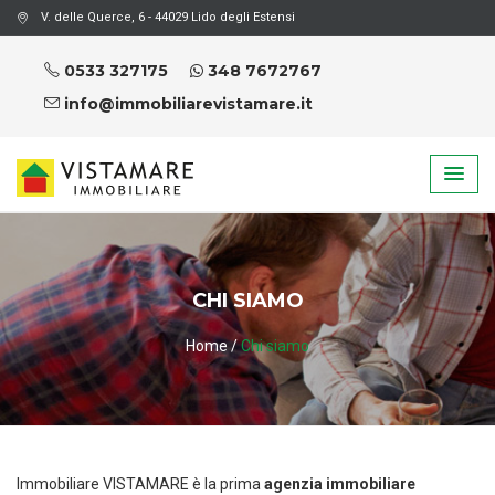
V. delle Querce, 6 - 44029 Lido degli Estensi
0533 327175
348 7672767
info@immobiliarevistamare.it
CHI SIAMO
Home
/
Chi siamo
Immobiliare VISTAMARE è la prima
agenzia
immobiliare