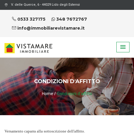
V. delle Querce, 6 - 44029 Lido degli Estensi
0533 327175
348 7672767
info@immobiliarevistamare.it
CONDIZIONI D'AFFITTO
Home
/
Condizioni d'affitto
Versamento caparra alla sottoscrizione dell'affitto.