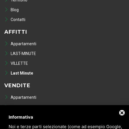
Territorio
Blog
Contatti
AFFITTI
Appartamenti
LAST-MINUTE
VILLETTE
Last Minute
VENDITE
Appartamenti
VILLETTE
Informativa
NEGOZI
Noi e terze parti selezionate (come ad esempio Google,
POSTI AUTO - GARAGE