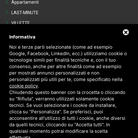
Appartamenti
LAST-MINUTE
VILLETTE
Last Minute
Informativa
VENDITE
Noi e terze parti selezionate (come ad esempio
Google, Facebook, LinkedIn, ecc.) utilizziamo cookie o
tecnologie simili per finalità tecniche e, con il tuo
Appartamenti
consenso, anche per altre finalità come ad esempio
VILLETTE
per mostrati annunci personalizzati e non
personalizzati più utili per te, come specificato nella
NEGOZI
cookie policy
.
POSTI AUTO - GARAGE
Chiudendo questo banner con la crocetta o cliccando
su "Rifiuta", verranno utilizzati solamente cookie
Occasioni in vendita
tecnici. Se vuoi selezionare i cookie da installare,
clicca su "Personalizza". Se preferisci, puoi
acconsentire all'utilizzo di tutti i cookie, anche diversi
da quelli tecnici, cliccando su "Accetta tutti". In
qualsiasi momento potrai modificare la scelta
effettuata.