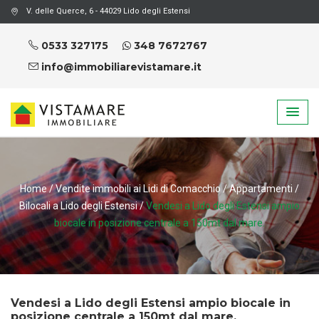
V. delle Querce, 6 - 44029 Lido degli Estensi
0533 327175
348 7672767
info@immobiliarevistamare.it
Home
/
Vendite immobili ai Lidi di Comacchio
/
Appartamenti
/
Bilocali a Lido degli Estensi
/
Vendesi a Lido degli Estensi ampio
biocale in posizione centrale a 150mt dal mare.
Vendesi a Lido degli Estensi ampio biocale in
posizione centrale a 150mt dal mare.