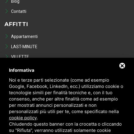
Blog
Contatti
AFFITTI
Appartamenti
LAST-MINUTE
VILLETTE
Last Minute
Informativa
VENDITE
Noi e terze parti selezionate (come ad esempio
Google, Facebook, LinkedIn, ecc.) utilizziamo cookie o
tecnologie simili per finalità tecniche e, con il tuo
Appartamenti
consenso, anche per altre finalità come ad esempio
VILLETTE
per mostrati annunci personalizzati e non
personalizzati più utili per te, come specificato nella
NEGOZI
cookie policy
.
POSTI AUTO - GARAGE
Chiudendo questo banner con la crocetta o cliccando
su "Rifiuta", verranno utilizzati solamente cookie
Occasioni in vendita