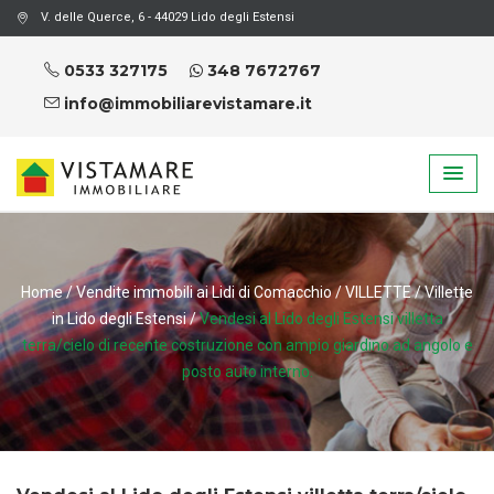
V. delle Querce, 6 - 44029 Lido degli Estensi
0533 327175
348 7672767
info@immobiliarevistamare.it
Home
/
Vendite immobili ai Lidi di Comacchio
/
VILLETTE
/
Villette
in Lido degli Estensi
/
Vendesi al Lido degli Estensi villetta
terra/cielo di recente costruzione con ampio giardino ad angolo e
posto auto interno.