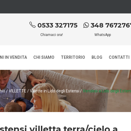
0533 327175
348 767276
Chiamaci ora!
WhatsApp
I IN VENDITA
CHI SIAMO
TERRITORIO
BLOG
CONTATTI
hio
/
VILLETTE
/
Villette in Lido degli Estensi
/
Vendesi a Lido degli Estensi
tensi villetta terra/cielo a