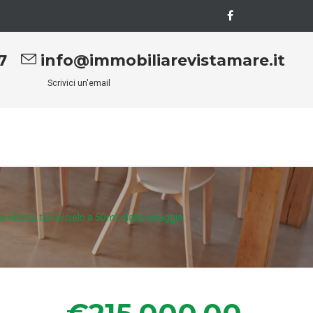
7
info@immobiliarevistamare.it
Scrivici un'email
 villetta terra/cielo a 50mt. dalla spiaggia.