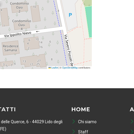
Leaflet
|
©
OpenStreetMap
contributors
ATTI
HOME
A
 delle Querce, 6 - 44029 Lido degli
Chi siamo
(FE)
Staff