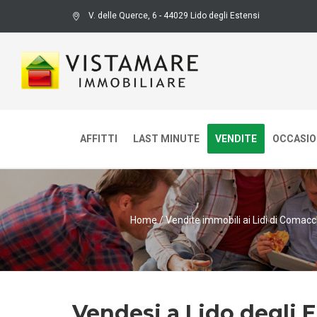
V. delle Querce, 6 - 44029 Lido degli Estensi
AFFITTI
LAST MINUTE
VENDITE
OCCASION
Home
/
Vendite immobili ai Lidi di Comacc
Vendesi a Lido degli Es