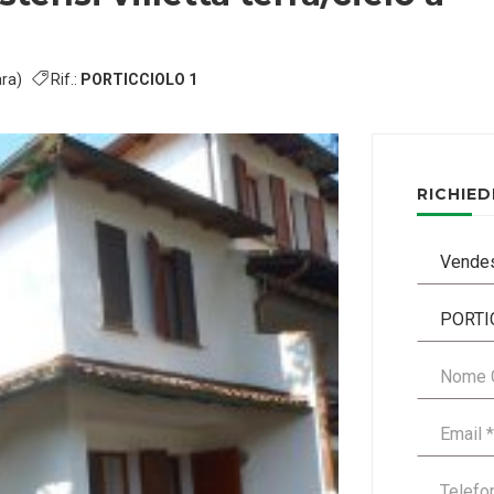
rara)
Rif.:
PORTICCIOLO 1
RICHIED