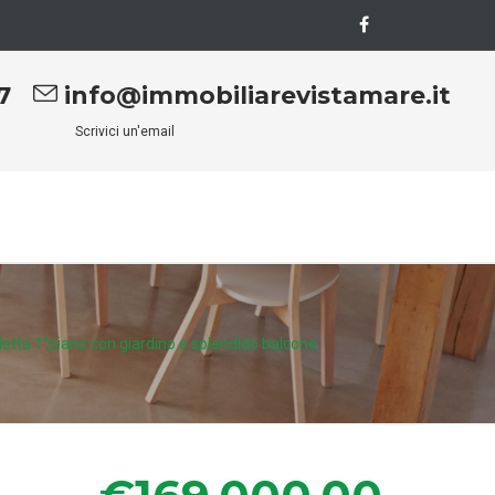
7
info@immobiliarevistamare.it
Scrivici un'email
lletta 1°piano con giardino e splendido balcone.