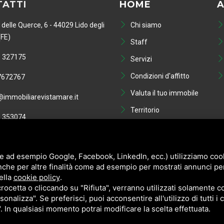
ATTI
HOME
A
 delle Querce, 6 - 44029 Lido degli
Chi siamo
(FE)
Staff
 327175
Servizi
Condizioni d'affitto
7672767
Valuta il tuo immobile
immobiliarevistamare.it
Territorio
 353074
Blog
01749810386
Contatti
e ad esempio Google, Facebook, LinkedIn, ecc.) utilizziamo cooki
nche per altre finalità come ad esempio per mostrati annunci pe
ella
cookie policy
.
cetta o cliccando su "Rifiuta", verranno utilizzati solamente co
sonalizza". Se preferisci, puoi acconsentire all'utilizzo di tutti i
". In qualsiasi momento potrai modificare la scelta effettuata.