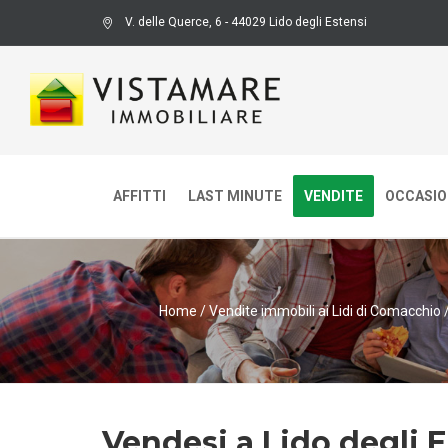
V. delle Querce, 6 - 44029 Lido degli Estensi
AFFITTI
LAST MINUTE
VENDITE
OCCASION
Home
/
Vendite immobili ai Lidi di Comacchio
Vendesi a Lido degli E