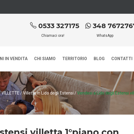
0533 327175
348 767276
Chiamaci ora!
WhatsApp
I IN VENDITA
CHI SIAMO
TERRITORIO
BLOG
CONTATTI
/
VILLETTE
/
Villette in Lido degli Estensi
/
Vendesi a Lido degli Estensi vi
stensi villetta 1°piano con