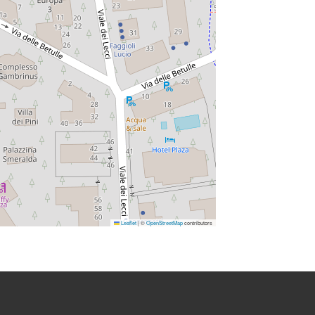
Leaflet
|
©
OpenStreetMap
contributors