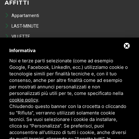
AFFITTI
Appartamenti
LAST-MINUTE
VILLETTE
Last Minute
Informativa
VENDITE
Noi e terze parti selezionate (come ad esempio
Google, Facebook, LinkedIn, ecc.) utilizziamo cookie o
tecnologie simili per finalità tecniche e, con il tuo
Appartamenti
consenso, anche per altre finalità come ad esempio
VILLETTE
per mostrati annunci personalizzati e non
personalizzati più utili per te, come specificato nella
NEGOZI
cookie policy
.
POSTI AUTO - GARAGE
Chiudendo questo banner con la crocetta o cliccando
su "Rifiuta", verranno utilizzati solamente cookie
Occasioni in vendita
tecnici. Se vuoi selezionare i cookie da installare,
clicca su "Personalizza". Se preferisci, puoi
acconsentire all'utilizzo di tutti i cookie, anche diversi
da quelli tecnici, cliccando su "Accetta tutti". In