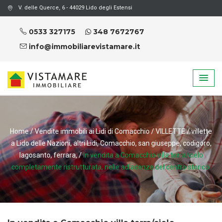
V. delle Querce, 6 - 44029 Lido degli Estensi
0533 327175
348 7672767
info@immobiliarevistamare.it
Home
/
Vendite immobili ai Lidi di Comacchio
/
VILLETTE
/
villette
a Lido delle Nazioni, altri Lidi, Comacchio, san giuseppe, codigoro,
lagosanto, ferrara,
/
In vendita a Comacchio villa terra/cielo
completamente ristrutturata, nelle adiacenze del centro storico.