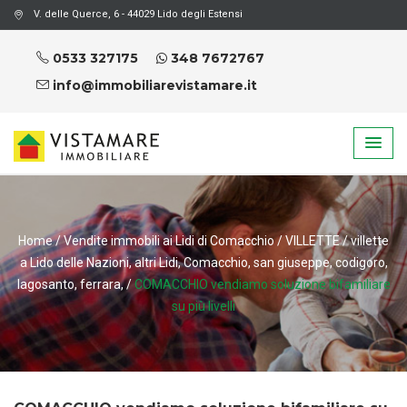
V. delle Querce, 6 - 44029 Lido degli Estensi
0533 327175
348 7672767
info@immobiliarevistamare.it
Home
/
Vendite immobili ai Lidi di Comacchio
/
VILLETTE
/
villette
a Lido delle Nazioni, altri Lidi, Comacchio, san giuseppe, codigoro,
lagosanto, ferrara,
/
COMACCHIO vendiamo soluzione bifamiliare
su più livelli