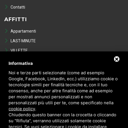
Contatti
AFFITTI
Appartamenti
LAST-MINUTE
VILLETTE
Last Minute
Informativa
VENDITE
Noi e terze parti selezionate (come ad esempio
Google, Facebook, LinkedIn, ecc.) utilizziamo cookie o
tecnologie simili per finalità tecniche e, con il tuo
Appartamenti
consenso, anche per altre finalità come ad esempio
VILLETTE
per mostrati annunci personalizzati e non
personalizzati più utili per te, come specificato nella
NEGOZI
cookie policy
.
POSTI AUTO - GARAGE
Chiudendo questo banner con la crocetta o cliccando
su "Rifiuta", verranno utilizzati solamente cookie
Occasioni in vendita
tecnici. Se vuoi selezionare i cookie da installare,