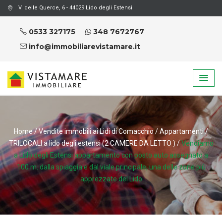
V. delle Querce, 6 - 44029 Lido degli Estensi
0533 327175
348 7672767
info@immobiliarevistamare.it
Home
/
Vendite immobili ai Lidi di Comacchio
/
Appartamenti
/
TRILOCALI a lido degli estensi (2 CAMERE DA LETTO )
/
Vendiamo
a Lido degli Estensi appartamento con posto auto assegnato a
100 m. dalla spiaggia e dal viale principale, una delle zone più
apprezzate del Lido