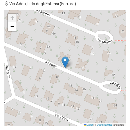
Via Adda, Lido degli Estensi (Ferrara)
+
−
Leaflet
|
©
OpenStreetMap
contributors