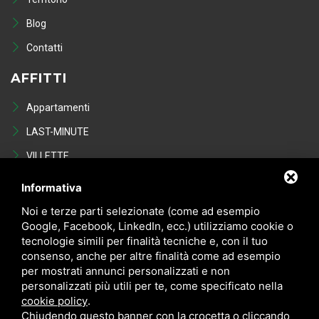
Blog
Contatti
AFFITTI
Appartamenti
LAST-MINUTE
VILLETTE
Last Minute
Informativa
VENDITE
Noi e terze parti selezionate (come ad esempio
Google, Facebook, LinkedIn, ecc.) utilizziamo cookie o
tecnologie simili per finalità tecniche e, con il tuo
Appartamenti
consenso, anche per altre finalità come ad esempio
VILLETTE
per mostrati annunci personalizzati e non
personalizzati più utili per te, come specificato nella
NEGOZI
cookie policy
.
POSTI AUTO - GARAGE
Chiudendo questo banner con la crocetta o cliccando