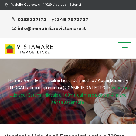
V. delle Querce, 6 - 44029 Lido degli Estensi
0533 327175
348 7672767
info@immobiliarevistamare.it
Home
/
Vendite immobili ai Lidi di Comacchio
/
Appartamenti
/
TRILOCALI a lido degli estensi (2 CAMERE DA LETTO )
/
Vendesi a
Lido degli Estensi trilocale a 100mt. dal mare posto al 4° piano
senza ascensore.