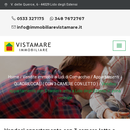
V. delle Querce, 6 - 44029 Lido degli Estensi
0533 327175
348 7672767
info@immobiliarevistamare.it
Home
/
Vendite immobili ai Lidi di Comacchio
/
Appartamenti
/
QUADRILOCALI ( CON 3 CAMERE CON LETTO )
/
Vendesi
appartamento con 3 camere letto a Lido degli Estensi in zona
centrale.