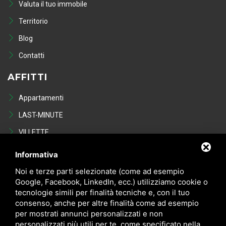
Valuta il tuo immobile
Territorio
Blog
Contatti
AFFITTI
Appartamenti
LAST-MINUTE
VILLETTE
Last Minute
Informativa
VENDITE
Noi e terze parti selezionate (come ad esempio
Google, Facebook, LinkedIn, ecc.) utilizziamo cookie o
tecnologie simili per finalità tecniche e, con il tuo
Appartamenti
consenso, anche per altre finalità come ad esempio
VILLETTE
per mostrati annunci personalizzati e non
personalizzati più utili per te, come specificato nella