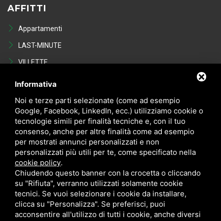
AFFITTI
Appartamenti
LAST-MINUTE
VILLETTE
Last Minute
Informativa
VENDITE
Noi e terze parti selezionate (come ad esempio
Google, Facebook, LinkedIn, ecc.) utilizziamo cookie o
tecnologie simili per finalità tecniche e, con il tuo
Appartamenti
consenso, anche per altre finalità come ad esempio
VILLETTE
per mostrati annunci personalizzati e non
personalizzati più utili per te, come specificato nella
NEGOZI
cookie policy
.
POSTI AUTO - GARAGE
Chiudendo questo banner con la crocetta o cliccando
su "Rifiuta", verranno utilizzati solamente cookie
Occasioni in vendita
tecnici. Se vuoi selezionare i cookie da installare,
clicca su "Personalizza". Se preferisci, puoi
acconsentire all'utilizzo di tutti i cookie, anche diversi