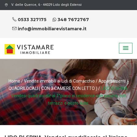
V. delle Querce, 6 - 44029 Lido degli Estensi
0533 327175
348 7672767
info@immobiliarevistamare.it
Home
/
Vendite immobili ai Lidi di Comacchio
/
Appartamenti
/
QUADRILOCALI ( CON 3 CAMERE CON LETTO )
/
LIDO DI SPINA.
Vendesi quadrilocale al 1°piano in residence con piscina, con
terrazzi e posto auto.