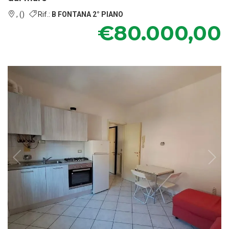
, ()
Rif.:
B FONTANA 2° PIANO
€80.000,00