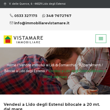
V. delle Querce, 6 - 44029 Lido degli Estensi
0533 327175
348 7672767
info@immobiliarevistamare.it
Home
/
Vendite immobili ai Lidi di Comacchio
/
Appartamenti
/
Bilocali a Lido degli Estensi
/
Vendesi a Lido degli Estensi bilocale a
20 mt. dal mare
Vendesi a Lido degli Estensi bilocale a 20 mt.
dal mare