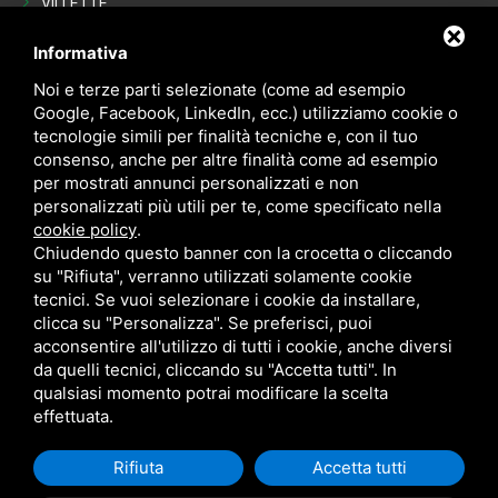
VILLETTE
Last Minute
Informativa
VENDITE
Noi e terze parti selezionate (come ad esempio
Google, Facebook, LinkedIn, ecc.) utilizziamo cookie o
tecnologie simili per finalità tecniche e, con il tuo
Appartamenti
consenso, anche per altre finalità come ad esempio
VILLETTE
per mostrati annunci personalizzati e non
personalizzati più utili per te, come specificato nella
NEGOZI
cookie policy
.
POSTI AUTO - GARAGE
Chiudendo questo banner con la crocetta o cliccando
su "Rifiuta", verranno utilizzati solamente cookie
Occasioni in vendita
tecnici. Se vuoi selezionare i cookie da installare,
clicca su "Personalizza". Se preferisci, puoi
acconsentire all'utilizzo di tutti i cookie, anche diversi
da quelli tecnici, cliccando su "Accetta tutti". In
qualsiasi momento potrai modificare la scelta
effettuata.
Rifiuta
Accetta tutti
Privacy
Sitemap