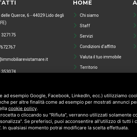
ATTI
HOME
A
 delle Querce, 6 - 44029 Lido degli
Chi siamo
(FE)
Staff
 327175
Servizi
Condizioni d'affitto
7672767
Valuta il tuo immobile
immobiliarevistamare.it
Territorio
 353074
Blog
01749810386
Contatti
e ad esempio Google, Facebook, LinkedIn, ecc.) utilizziamo cooki
nche per altre finalità come ad esempio per mostrati annunci pe
ella
cookie policy
.
cetta o cliccando su "Rifiuta", verranno utilizzati solamente co
sonalizza". Se preferisci, puoi acconsentire all'utilizzo di tutti i
". In qualsiasi momento potrai modificare la scelta effettuata.