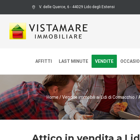
V. delle Querce, 6 - 44029 Lido degli Estensi
AFFITTI
LAST MINUTE
VENDITE
OCCASION
Home
/
Vendite immobili ai Lidi di Comacchio
/
Attico in vendita a Li