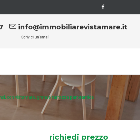
7
info@immobiliarevistamare.it
Scrivici un'email
tensi, con vistamare, grande tarrazza panoramica
richiedi prezzo