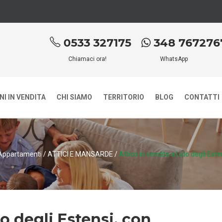
0533 327175
348 767276
Chiamaci ora!
WhatsApp
I IN VENDITA
CHI SIAMO
TERRITORIO
BLOG
CONTATTI
Appartamenti
/
ATTICI E MANSARDE
/
Attico in vendita a Lido degli Es
do degli Estensi, con