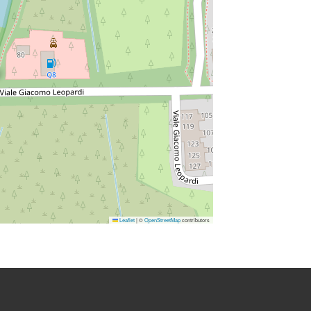
Leaflet
|
©
OpenStreetMap
contributors