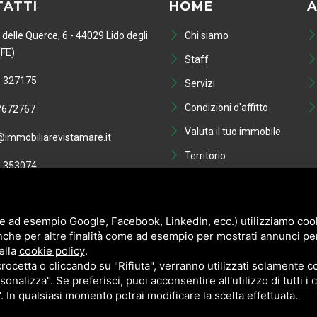
ATTI
HOME
A
 delle Querce, 6 - 44029 Lido degli
Chi siamo
(FE)
Staff
 327175
Servizi
Condizioni d'affitto
7672767
Valuta il tuo immobile
immobiliarevistamare.it
Territorio
 353074
Blog
01749810386
Contatti
e ad esempio Google, Facebook, LinkedIn, ecc.) utilizziamo cooki
nche per altre finalità come ad esempio per mostrati annunci pe
ella
cookie policy
.
cetta o cliccando su "Rifiuta", verranno utilizzati solamente co
sonalizza". Se preferisci, puoi acconsentire all'utilizzo di tutti i
". In qualsiasi momento potrai modificare la scelta effettuata.