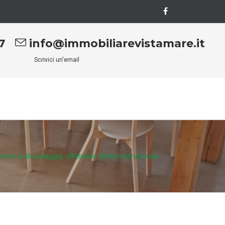
7
info@immobiliarevistamare.it
Scrivici un'email
entro e alla spiaggia, affittiamo villetta ristrutturata