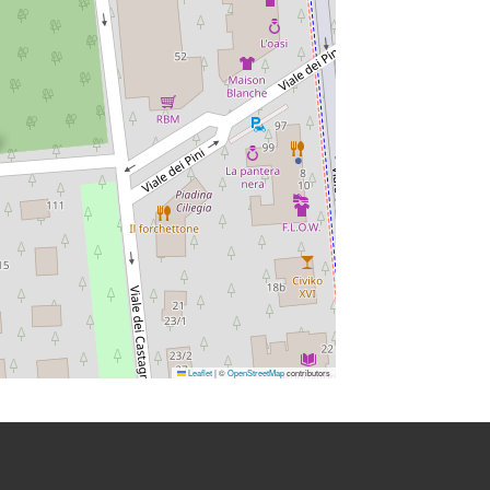
Leaflet
|
©
OpenStreetMap
contributors