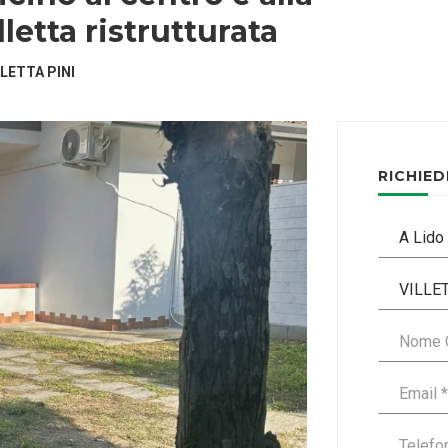
lletta ristrutturata
LLETTA PINI
RICHIED