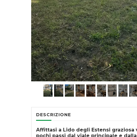
DESCRIZIONE
Affittasi a Lido degli Estensi graziosa v
pochi passi dal viale principale e dall