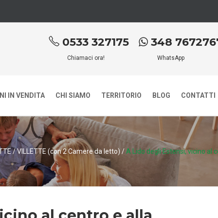
0533 327175
348 767276
Chiamaci ora!
WhatsApp
I IN VENDITA
CHI SIAMO
TERRITORIO
BLOG
CONTATTI
ETTE
/
VILLETTE (con 2 Camere da letto)
/
A Lido degli Estensi, vicino al c
icino al centro e alla