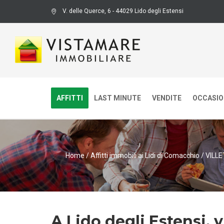
V. delle Querce, 6 - 44029 Lido degli Estensi
AFFITTI
LAST MINUTE
VENDITE
OCCASION
Home
/
Affitti immobili ai Lidi di Comacchio
/
VILL
A Lido degli Estensi, v