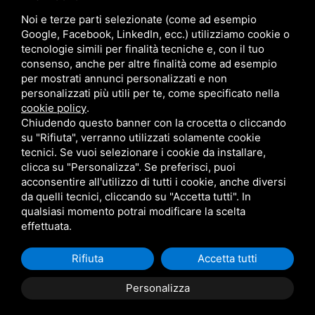
VENDITE
Noi e terze parti selezionate (come ad esempio
Google, Facebook, LinkedIn, ecc.) utilizziamo cookie o
tecnologie simili per finalità tecniche e, con il tuo
Appartamenti
consenso, anche per altre finalità come ad esempio
VILLETTE
per mostrati annunci personalizzati e non
personalizzati più utili per te, come specificato nella
NEGOZI
cookie policy
.
POSTI AUTO - GARAGE
Chiudendo questo banner con la crocetta o cliccando
su "Rifiuta", verranno utilizzati solamente cookie
Occasioni in vendita
tecnici. Se vuoi selezionare i cookie da installare,
clicca su "Personalizza". Se preferisci, puoi
acconsentire all'utilizzo di tutti i cookie, anche diversi
da quelli tecnici, cliccando su "Accetta tutti". In
qualsiasi momento potrai modificare la scelta
effettuata.
Rifiuta
Accetta tutti
Privacy
Sitemap
Personalizza