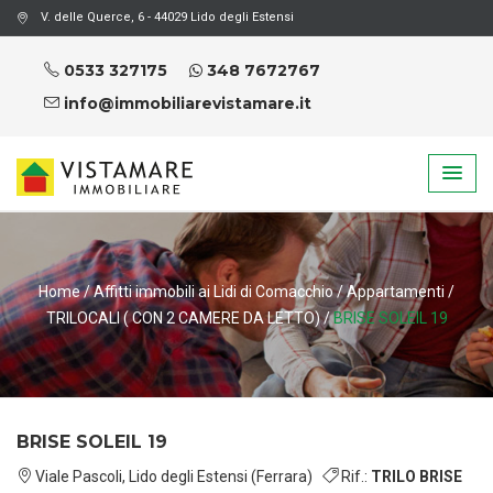
V. delle Querce, 6 - 44029 Lido degli Estensi
0533 327175
348 7672767
info@immobiliarevistamare.it
Home
/
Affitti immobili ai Lidi di Comacchio
/
Appartamenti
/
TRILOCALI ( CON 2 CAMERE DA LETTO)
/
BRISE SOLEIL 19
BRISE SOLEIL 19
Viale Pascoli, Lido degli Estensi (Ferrara)
Rif.:
TRILO BRISE