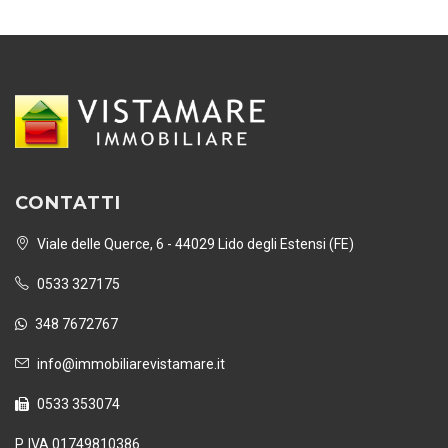
CONTATTI
Viale delle Querce, 6 - 44029 Lido degli Estensi (FE)
0533 327175
348 7672767
info@immobiliarevistamare.it
0533 353074
P. IVA 01749810386