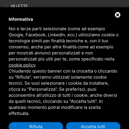
VILLETTE
Last Minute
Informativa
VENDITE
Noi e terze parti selezionate (come ad esempio
Google, Facebook, LinkedIn, ecc.) utilizziamo cookie o
tecnologie simili per finalità tecniche e, con il tuo
Appartamenti
consenso, anche per altre finalità come ad esempio
VILLETTE
per mostrati annunci personalizzati e non
personalizzati più utili per te, come specificato nella
NEGOZI
cookie policy
.
POSTI AUTO - GARAGE
Chiudendo questo banner con la crocetta o cliccando
su "Rifiuta", verranno utilizzati solamente cookie
Occasioni in vendita
tecnici. Se vuoi selezionare i cookie da installare,
clicca su "Personalizza". Se preferisci, puoi
acconsentire all'utilizzo di tutti i cookie, anche diversi
da quelli tecnici, cliccando su "Accetta tutti". In
qualsiasi momento potrai modificare la scelta
effettuata.
Rifiuta
Accetta tutti