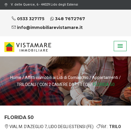
V. delle Querce, 6 - 44029 Lido degli Estensi
0533 327175
348 7672767
info@immobiliarevistamare.it
Home
/
Affitti immobili ai Lidi di Comacchio
/
Appartamenti
/
TRILOCALI ( CON 2 CAMERE DA LETTO)
/
FLORIDA 50
FLORIDA 50
VIAL M. D'AZEGLIO 7, LIDO DEGLI ESTENSI (FE)
Rif.:
TRILO