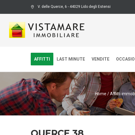
V. delle Querce, 6 - 44029 Lido degli Estensi
AFFITTI
LAST MINUTE
VENDITE
OCCASION
Home
/
Affitti immobi
QUERCE 38