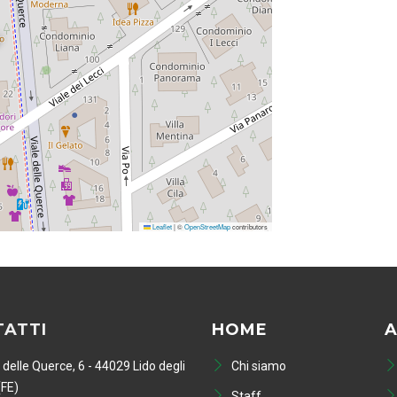
Leaflet
|
©
OpenStreetMap
contributors
ATTI
HOME
A
 delle Querce, 6 - 44029 Lido degli
Chi siamo
(FE)
Staff