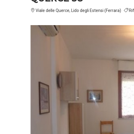
Viale delle Querce, Lido degli Estensi (Ferrara)
Rif