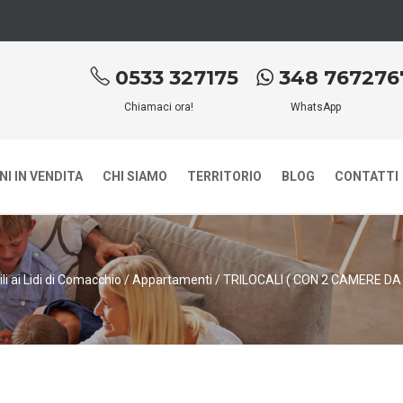
0533 327175
348 767276
Chiamaci ora!
WhatsApp
I IN VENDITA
CHI SIAMO
TERRITORIO
BLOG
CONTATTI
li ai Lidi di Comacchio
/
Appartamenti
/
TRILOCALI ( CON 2 CAMERE DA