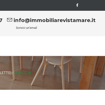
7
info@immobiliarevistamare.it
Scrivici un'email
 LETTO)
/
QUERCE 38