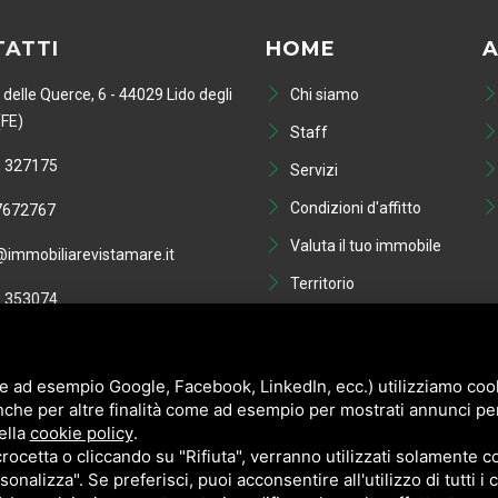
ATTI
HOME
A
 delle Querce, 6 - 44029 Lido degli
Chi siamo
(FE)
Staff
 327175
Servizi
Condizioni d'affitto
7672767
Valuta il tuo immobile
immobiliarevistamare.it
Territorio
 353074
Blog
01749810386
Contatti
e ad esempio Google, Facebook, LinkedIn, ecc.) utilizziamo cooki
nche per altre finalità come ad esempio per mostrati annunci pe
ella
cookie policy
.
cetta o cliccando su "Rifiuta", verranno utilizzati solamente co
sonalizza". Se preferisci, puoi acconsentire all'utilizzo di tutti i