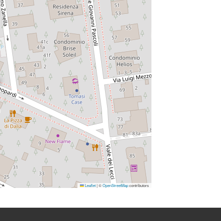
Leaflet
|
©
OpenStreetMap
contributors