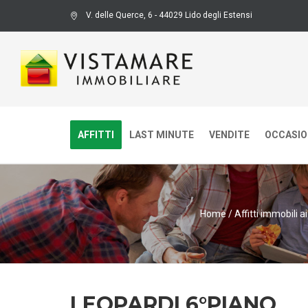
V. delle Querce, 6 - 44029 Lido degli Estensi
AFFITTI
LAST MINUTE
VENDITE
OCCASION
Home
/
Affitti immobili a
LEOPARDI 6°PIANO