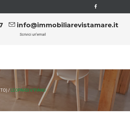
7
info@immobiliarevistamare.it
Scrivici un'email
TTO)
/
LEOPARDI 6°PIANO