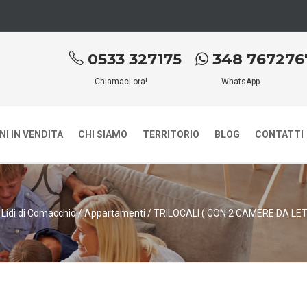
0533 327175
348 767276
Chiamaci ora!
WhatsApp
I IN VENDITA
CHI SIAMO
TERRITORIO
BLOG
CONTATTI
i Lidi di Comacchio
/
Appartamenti
/
TRILOCALI ( CON 2 CAMERE DA LE