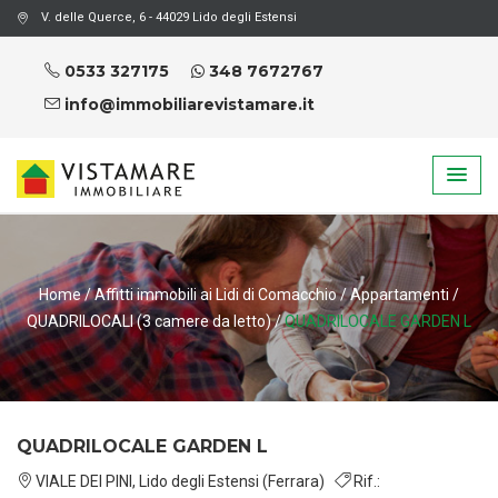
V. delle Querce, 6 - 44029 Lido degli Estensi
0533 327175
348 7672767
info@immobiliarevistamare.it
Home
/
Affitti immobili ai Lidi di Comacchio
/
Appartamenti
/
QUADRILOCALI (3 camere da letto)
/
QUADRILOCALE GARDEN L
QUADRILOCALE GARDEN L
VIALE DEI PINI, Lido degli Estensi (Ferrara)
Rif.: