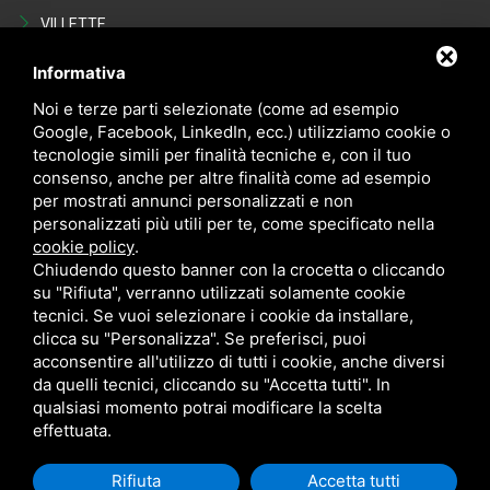
VILLETTE
Last Minute
Informativa
VENDITE
Noi e terze parti selezionate (come ad esempio
Google, Facebook, LinkedIn, ecc.) utilizziamo cookie o
tecnologie simili per finalità tecniche e, con il tuo
Appartamenti
consenso, anche per altre finalità come ad esempio
VILLETTE
per mostrati annunci personalizzati e non
personalizzati più utili per te, come specificato nella
NEGOZI
cookie policy
.
POSTI AUTO - GARAGE
Chiudendo questo banner con la crocetta o cliccando
su "Rifiuta", verranno utilizzati solamente cookie
Occasioni in vendita
tecnici. Se vuoi selezionare i cookie da installare,
clicca su "Personalizza". Se preferisci, puoi
acconsentire all'utilizzo di tutti i cookie, anche diversi
da quelli tecnici, cliccando su "Accetta tutti". In
qualsiasi momento potrai modificare la scelta
effettuata.
Rifiuta
Accetta tutti