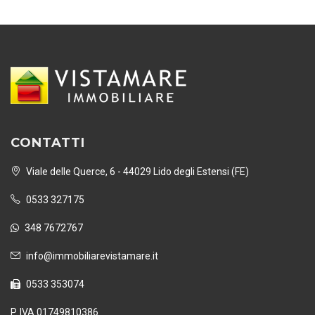
CONTATTI
Viale delle Querce, 6 - 44029 Lido degli Estensi (FE)
0533 327175
348 7672767
info@immobiliarevistamare.it
0533 353074
P. IVA 01749810386